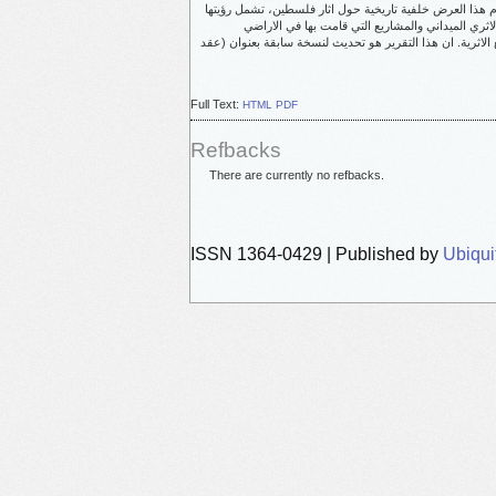
م هذا العرض خلفية تاريخية حول اثار فلسطين، تشمل رؤيتها
اثري الميداني والمشاريع التي قامت بها في الاراضي
 الاثرية. ان هذا التقرير هو تحديث لنسخة سابقة بعنوان (عقد
Full Text:
HTML
PDF
Refbacks
There are currently no refbacks.
ISSN 1364-0429 | Published by
Ubiqui