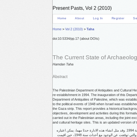
Present Pasts, Vol 2 (2010)
Home
About
Log In
Register
Se
Home
>
Vol 2 (2010)
>
Taha
doi:10.5334/pp.17 (about DOIs)
The Current State of Archaeolog
Hamdan Taha
Abstract
The Palestinian Department of Antiquities and Cultural H
re-establishment in 1994. The inauguration of this Depar
Department of Antiquities of Palestine, which was establ
to the political events of 1948 when Israel was establish
the Gaza strip. This report provides a historical backgrou
objectives, development and activities during this formativ
carried out in the Palestinian areas, including the joint e
and cultural heritage sites. This is an updated version of
تأسست دائرة الاثار والتراث الثقافي قبل خمس عشرة سنة، منذ تاريخ اعادة تأسيسها سنة 1994. وقد مثل انشاء هذه الادارة حدثا مهما، يمكن اعتباره
اعادة بعث لدائرة الاثار الفلسطينية التي تأسست عام 1920 في عهد الانتداب البريطاني، والتي توقفت عن الوجود مع أحداث سنة 1948، حين اقيمت