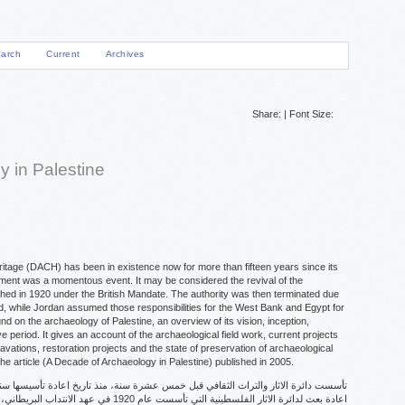
arch
Current
Archives
Share:
|
Font Size:
y in Palestine
eritage (DACH) has been in existence now for more than fifteen years since its
tment was a momentous event. It may be considered the revival of the
ished in 1920 under the British Mandate. The authority was then terminated due
ed, while Jordan assumed those responsibilities for the West Bank and Egypt for
nd on the archaeology of Palestine, an overview of its vision, inception,
e period. It gives an account of the archaeological field work, current projects
xcavations, restoration projects and the state of preservation of archaeological
 the article (A Decade of Archaeology in Palestine) published in 2005.